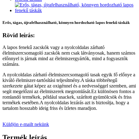
Erős, tágas, újrafelhasználható, könnyen hordozható lapos fenekű táskák
Rövid leírás:
A lapos fenekű zacskók vagy a nyolcoldalas zárható
élelmiszercsomagoló zacskók nem csak látványosak, hanem számos
előnnyel is járnak mind az élelmiszergyártók, mind a fogyasztók
számára.
A nyolcoldalas zárható élelmiszercsomagoló tasak egyik fő előnye a
kiváló élelmiszer-tartósítási teljesítmény.A táska többrétegű
szerkezete gátat képez az oxigénnel és a nedvességgel szemben, ami
segít megelőzni az élelmiszerek megromlását.Ez különösen fontos a
romlandó termékek, például snackek, szárított gyümölcsök és friss
termékek esetében.A nyolcoldalas lezárás azt is biztosítja, hogy a
tartalom hosszabb ideig friss és ízletes maradjon.
Küldjön e-mailt nekünk
Termék leírás