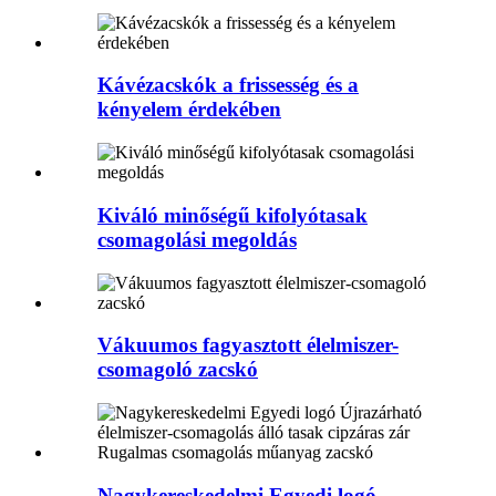
Kávézacskók a frissesség és a
kényelem érdekében
Kiváló minőségű kifolyótasak
csomagolási megoldás
Vákuumos fagyasztott élelmiszer-
csomagoló zacskó
Nagykereskedelmi Egyedi logó