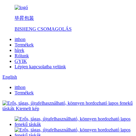
毕昇包装
BISHENG CSOMAGOLÁS
itthon
Termékek
hírek
Rólunk
GYIK
Lépjen kapcsolatba velünk
English
itthon
Termékek