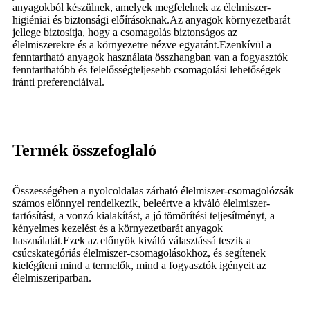
anyagokból készülnek, amelyek megfelelnek az élelmiszer-
higiéniai és biztonsági előírásoknak.Az anyagok környezetbarát
jellege biztosítja, hogy a csomagolás biztonságos az
élelmiszerekre és a környezetre nézve egyaránt.Ezenkívül a
fenntartható anyagok használata összhangban van a fogyasztók
fenntarthatóbb és felelősségteljesebb csomagolási lehetőségek
iránti preferenciáival.
Termék összefoglaló
Összességében a nyolcoldalas zárható élelmiszer-csomagolózsák
számos előnnyel rendelkezik, beleértve a kiváló élelmiszer-
tartósítást, a vonzó kialakítást, a jó tömörítési teljesítményt, a
kényelmes kezelést és a környezetbarát anyagok
használatát.Ezek az előnyök kiváló választássá teszik a
csúcskategóriás élelmiszer-csomagolásokhoz, és segítenek
kielégíteni mind a termelők, mind a fogyasztók igényeit az
élelmiszeriparban.