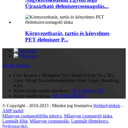
Újrazárható élelmiszercsomagolás...
Környezetbarát, tartós és kényelmes
PET élelmiszer P...
Kérdés küldése
Cím:
Kereszt a Mengshan No.1 Road és Yihe No.2 Rd.,
Linyi Átfogó Szabadkereskedelmi Zóna, Linyi, Shandong,
Kína
Kínán kívüli vásárló tárcsázza:
+86 15069941788
Kínai vásárló tárcsa:
+86 15905396676
© Copyright - 2010-2023 : Minden jog fenntartva.
Webhelytérkép
-
AMP mobil
Műanyag csomagolófólia tekercs
,
Műanyag csomagoló táska
,
Laminált fólia
,
Műanyag csomagolás
,
Laminált filmtekercs
,
Nejlonzacskó
,